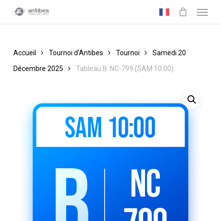
Menu
Skip
to
main
content
Accueil
Tournoi d’Antibes
Tournoi
Samedi 20
Décembre 2025
Tableau B: NC-799 (SAM 10:00)