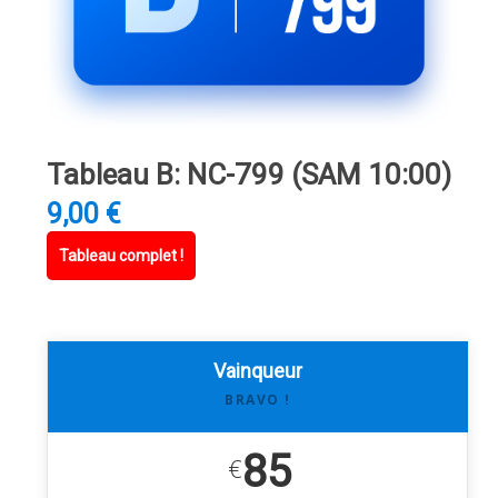
Tableau B: NC-799 (SAM 10:00)
9,00
€
Tableau complet !
Vainqueur
BRAVO !
85
€