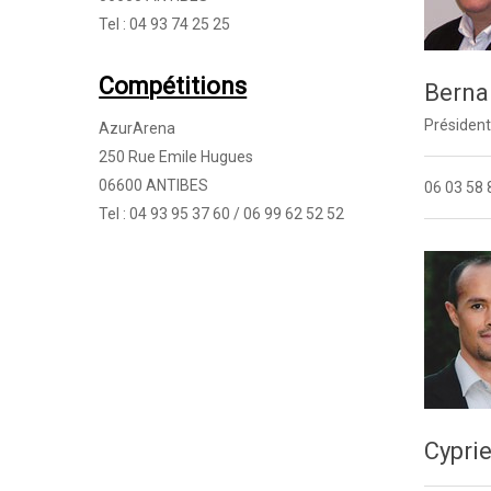
Tel : 04 93 74 25 25
Compétitions
Berna
Présiden
AzurArena
250 Rue Emile Hugues
06600 ANTIBES
06 03 58 
Tel : 04 93 95 37 60 / 06 99 62 52 52
Cypri