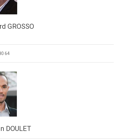
rd GROSSO
t
80 64
en DOULET