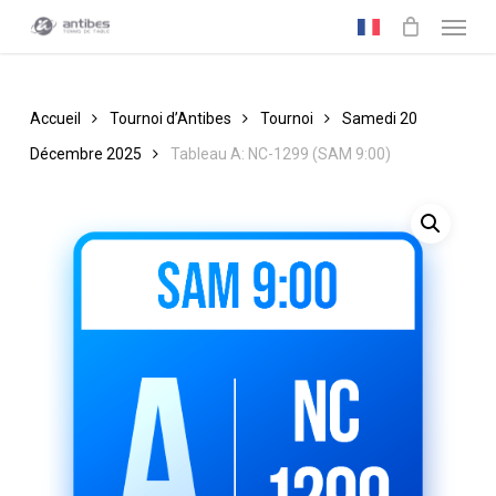
Menu
Skip
to
main
content
Accueil
Tournoi d’Antibes
Tournoi
Samedi 20
Décembre 2025
Tableau A: NC-1299 (SAM 9:00)