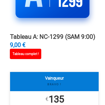
Tableau A: NC-1299 (SAM 9:00)
9,00
€
Tableau complet !
Vainqueur
BRAVO !
135
€