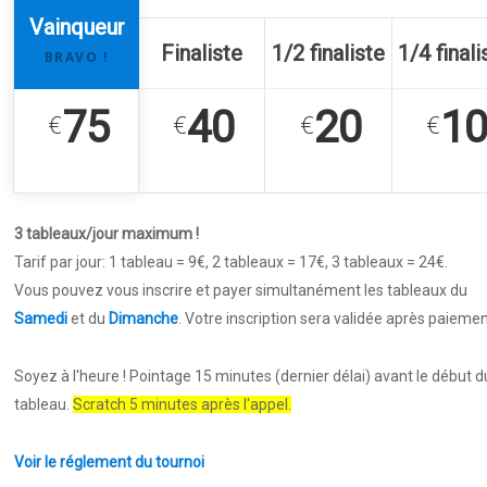
Vainqueur
Finaliste
1/2 finaliste
1/4 finali
BRAVO !
75
40
20
1
€
€
€
€
3 tableaux/jour maximum !
Tarif par jour: 1 tableau = 9€, 2 tableaux = 17€, 3 tableaux = 24€.
Vous pouvez vous inscrire et payer simultanément les tableaux du
Samedi
et du
Dimanche
. Votre inscription sera validée après paiemen
Soyez à l'heure ! Pointage 15 minutes (dernier délai) avant le début d
tableau.
Scratch 5 minutes après l'appel.
Voir le réglement du tournoi